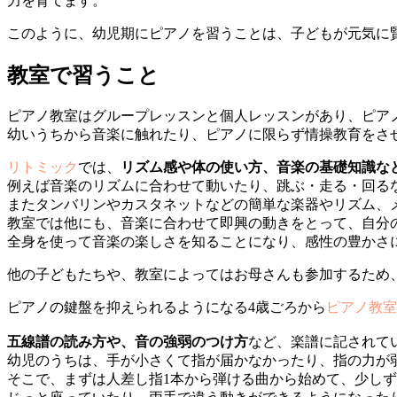
力を育てます。
このように、幼児期にピアノを習うことは、子どもが元気に
教室で習うこと
ピアノ教室はグループレッスンと個人レッスンがあり、ピア
幼いうちから音楽に触れたり、ピアノに限らず情操教育をさ
リトミック
では、
リズム感や体の使い方、音楽の基礎知識な
例えば音楽のリズムに合わせて動いたり、跳ぶ・走る・回る
またタンバリンやカスタネットなどの簡単な楽器やリズム、
教室では他にも、音楽に合わせて即興の動きをとって、自分
全身を使って音楽の楽しさを知ることになり、感性の豊かさ
他の子どもたちや、教室によってはお母さんも参加するため
ピアノの鍵盤を抑えられるようになる4歳ごろから
ピアノ教室
五線譜の読み方や、音の強弱のつけ方
など、楽譜に記されて
幼児のうちは、手が小さくて指が届かなかったり、指の力が
そこで、まずは人差し指1本から弾ける曲から始めて、少し