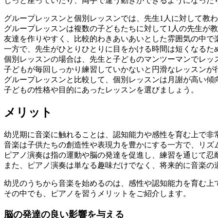
じっと座っていたり、両手で違う動きができるようになった
グループレッスンと個別レッスンでは、先生1人に対して教
グループレッスンは複数の子どもたちに対して1人の先生が
友達を作りやすく、比較的わきあいあいとした雰囲気の中で
一方で、先生がひとりひとりに目をかける時間は短くなるた
個別レッスンの場合は、先生と子どものマンツーマンでレッ
子どもが毎回しっかり練習していかないと円滑なレッスンが
グループレッスンと比較して、個別レッスンは月謝が高い傾
子どもの性格や目的にあったレッスンを選びましょう。
メリット
幼児期に音楽に触れることは、認知能力や感性を育む上で非
音楽は子供たちの創造性や表現力を豊かにする一方で、リズ
ピアノ演奏は指の運動や脳の発達を促進し、練習を通じて忍
また、ピアノ演奏は単なる趣味だけでなく、将来的に音楽の
幼児のうちから音楽を始めるのは、感性や認知能力を育む上
その中でも、ピアノを習うメリットをご紹介します。
脳の発達の良い影響を与える