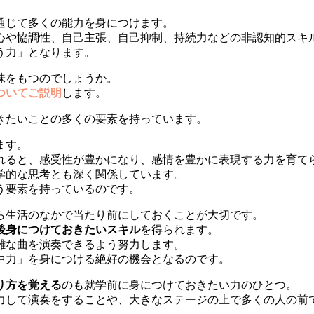
通じて多くの能力を身につけます。
心や協調性、自己主張、自己抑制、持続力などの非認知的スキ
う力」となります。
味をもつのでしょうか。
ついてご説明
します。
きたいことの多くの要素を持っています。
ます。
れると、感受性が豊かになり、感情を豊かに表現する力を育て
学的な思考とも深く関係しています。
う要素を持っているのです。
ら生活のなかで当たり前にしておくことが大切です。
後身につけておきたいスキル
を得られます。
雑な曲を演奏できるよう努力します。
中力」を身につける絶好の機会となるのです。
り方を覚える
のも就学前に身につけておきたい力のひとつ。
力して演奏をすることや、大きなステージの上で多くの人の前