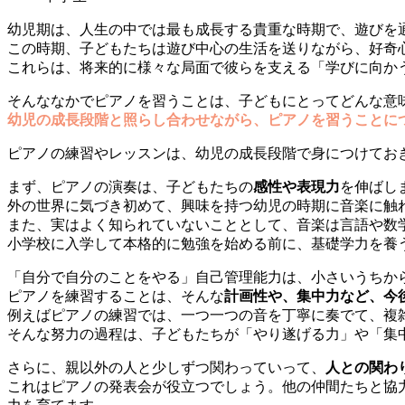
幼児期は、人生の中では最も成長する貴重な時期で、遊びを
この時期、子どもたちは遊び中心の生活を送りながら、好奇
これらは、将来的に様々な局面で彼らを支える「学びに向か
そんななかでピアノを習うことは、子どもにとってどんな意
幼児の成長段階と照らし合わせながら、ピアノを習うことに
ピアノの練習やレッスンは、幼児の成長段階で身につけてお
まず、ピアノの演奏は、子どもたちの
感性や表現力
を伸ばし
外の世界に気づき初めて、興味を持つ幼児の時期に音楽に触
また、実はよく知られていないこととして、音楽は言語や数
小学校に入学して本格的に勉強を始める前に、基礎学力を養
「自分で自分のことをやる」自己管理能力は、小さいうちか
ピアノを練習することは、そんな
計画性や、集中力など、今
例えばピアノの練習では、一つ一つの音を丁寧に奏でて、複
そんな努力の過程は、子どもたちが「やり遂げる力」や「集
さらに、親以外の人と少しずつ関わっていって、
人との関わ
これはピアノの発表会が役立つでしょう。他の仲間たちと協