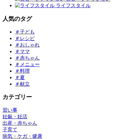
ライフスタイル
人気のタグ
＃子ども
＃レシピ
＃おしゃれ
＃ママ
＃赤ちゃん
＃メニュー
＃料理
＃夏
＃献立
カテゴリー
習い事
妊娠・妊活
出産・赤ちゃん
子育て
病気・ケガ・健康