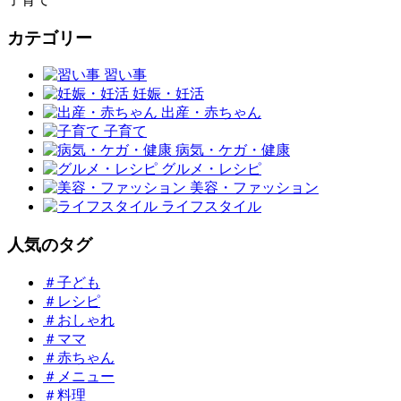
カテゴリー
習い事
妊娠・妊活
出産・赤ちゃん
子育て
病気・ケガ・健康
グルメ・レシピ
美容・ファッション
ライフスタイル
人気のタグ
＃子ども
＃レシピ
＃おしゃれ
＃ママ
＃赤ちゃん
＃メニュー
＃料理