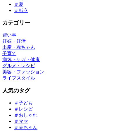
＃夏
＃献立
カテゴリー
習い事
妊娠・妊活
出産・赤ちゃん
子育て
病気・ケガ・健康
グルメ・レシピ
美容・ファッション
ライフスタイル
人気のタグ
＃子ども
＃レシピ
＃おしゃれ
＃ママ
＃赤ちゃん