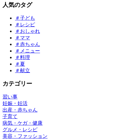
人気のタグ
＃子ども
＃レシピ
＃おしゃれ
＃ママ
＃赤ちゃん
＃メニュー
＃料理
＃夏
＃献立
カテゴリー
習い事
妊娠・妊活
出産・赤ちゃん
子育て
病気・ケガ・健康
グルメ・レシピ
美容・ファッション