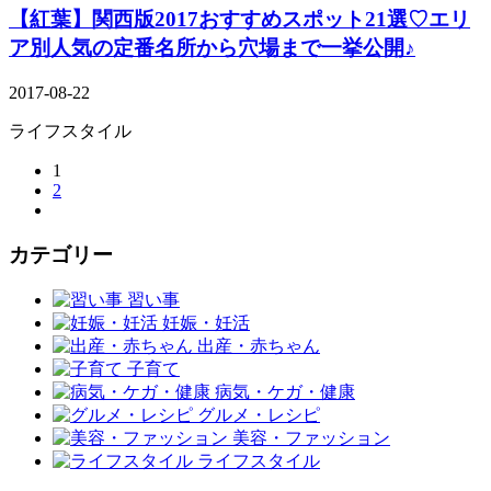
【紅葉】関西版2017おすすめスポット21選♡エリ
ア別人気の定番名所から穴場まで一挙公開♪
2017-08-22
ライフスタイル
1
2
カテゴリー
習い事
妊娠・妊活
出産・赤ちゃん
子育て
病気・ケガ・健康
グルメ・レシピ
美容・ファッション
ライフスタイル