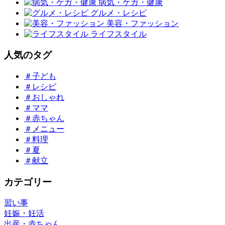
病気・ケガ・健康
グルメ・レシピ
美容・ファッション
ライフスタイル
人気のタグ
＃子ども
＃レシピ
＃おしゃれ
＃ママ
＃赤ちゃん
＃メニュー
＃料理
＃夏
＃献立
カテゴリー
習い事
妊娠・妊活
出産・赤ちゃん