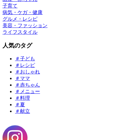
子育て
病気・ケガ・健康
グルメ・レシピ
美容・ファッション
ライフスタイル
人気のタグ
＃子ども
＃レシピ
＃おしゃれ
＃ママ
＃赤ちゃん
＃メニュー
＃料理
＃夏
＃献立