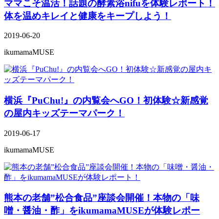
ママこそ温活！話題の酵素浴nifuを体験レポート！
体を温めキレイと健康をキープしよう！
2019-06-20
ikumamaMUSE
横浜『PuChu!』の内覧会へGO！初体験☆新感覚
の屋内キッズテーマパーク！
2019-06-17
ikumamaMUSE
熊本の老舗”松合食品”座談会開催！本物の「味
噌・醤油・酢」をikumamaMUSEが体験レポー