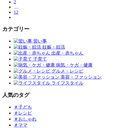
2
…
12
カテゴリー
習い事
妊娠・妊活
出産・赤ちゃん
子育て
病気・ケガ・健康
グルメ・レシピ
美容・ファッション
ライフスタイル
人気のタグ
＃子ども
＃レシピ
＃おしゃれ
＃ママ