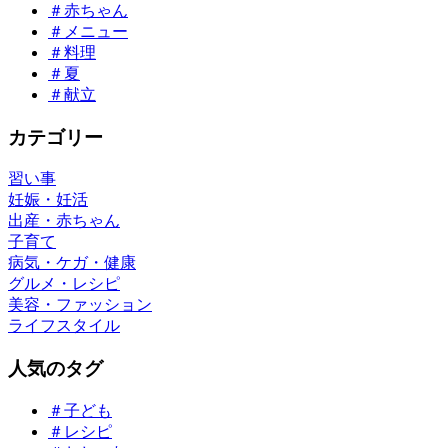
＃赤ちゃん
＃メニュー
＃料理
＃夏
＃献立
カテゴリー
習い事
妊娠・妊活
出産・赤ちゃん
子育て
病気・ケガ・健康
グルメ・レシピ
美容・ファッション
ライフスタイル
人気のタグ
＃子ども
＃レシピ